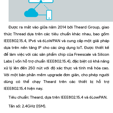
Được ra mắt vào giữa năm 2014 bởi Theard Group, giao
thức Thread dựa trên các tiêu chuẩn khác nhau, bao gồm
IEEE802.15.4, IPv6 và 6LoWPAN và cung cấp một giải pháp
dựa trên nền tảng IP cho các ứng dụng IoT. Được thiết kế
để làm việc với các sản phẩm chip của Freescale và Silicon
Labs ( vốn hỗ trợ chuẩn IEEE802.15.4), đặc biệt có khả năng
xử lý lên đến 250 nút với độ xác thực và tính mã hóa cao.
Với một bản phần mềm upgrade đơn giản, cho phép người
dùng có thể chạy Theard trên các thiết bị hỗ trợ
IEEE802.15.4 hiện nay.
Tiêu chuẩn: Theard, dựa trên IEEE802.15.4 và 6LowPAN.
Tần số: 2.4GHz (ISM).