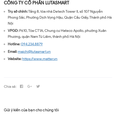
CÔNG TY CỔ PHẦN LUTASMART
Trụ sở chính:
Tầng 8, tòa nhà Detech Tower II, số 107 Nguyễn
Phong Sắc, Phường Dịch Vọng Hậu, Quận Cầu Giấy, Thành phố Hà
Nội
VPGD:
P610, Tòa CT1A, Chung cư Hateco Apollo, phường Xuân
Phương, quận Nam Từ Liêm, thành phố Hà Nội
Hotline:
094.234.8879
Email:
maichi@lutasmart.vn
Website:
https://www.matter.vn
Chia sẻ:
Gửi ý kiến của bạn cho chúng tôi