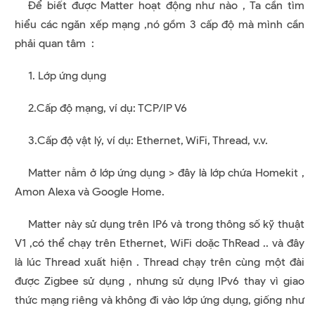
Để biết được Matter hoạt động như nào , Ta cần tìm
hiểu các ngăn xếp mạng ,nó gồm 3 cấp độ
mà mình cần
phải quan tâm :
1. Lớp ứng dụng
2.Cấp độ mạng, ví dụ: TCP/IP V6
3.Cấp độ vật lý, ví dụ: Ethernet, WiFi, Thread, v.v.
Matter nằm ở lớp ứng dụng > đây là lớp chứa Homekit ,
Amon Alexa và Google Home.
Matter này sử dụng trên IP6 và trong thông số kỹ thuật
V1 ,có thể chạy trên Ethernet, WiFi doặc ThRead .. và đây
là lúc Thread xuất hiện .
Thread chạy trên cùng một đài
được Zigbee sử dụng , nhưng sử dụng IPv6 thay vì giao
thức mạng riêng và không đi vào lớp ứng dụng, giống như