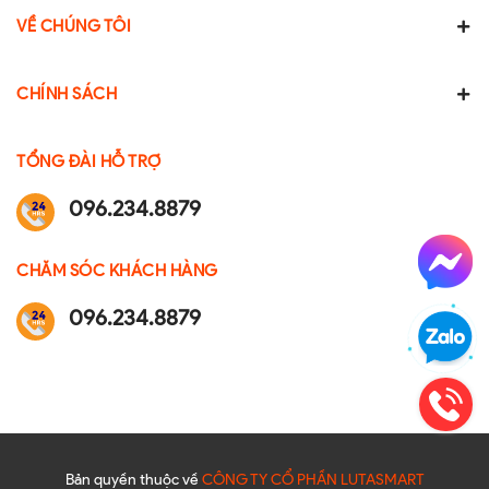
VỀ CHÚNG TÔI
CHÍNH SÁCH
TỔNG ĐÀI HỖ TRỢ
096.234.8879
CHĂM SÓC KHÁCH HÀNG
096.234.8879
Bản quyền thuộc về
CÔNG TY CỔ PHẦN LUTASMART