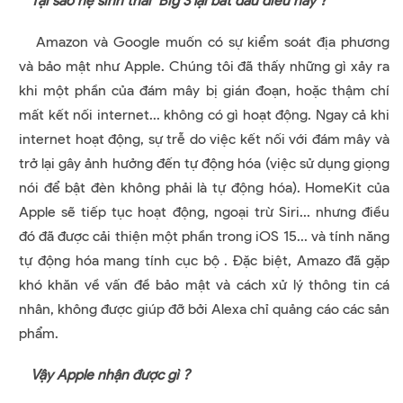
Tại sao hệ sinh thái Big 3 lại bắt đầu điều này ?
Amazon và Google muốn có sự kiểm soát địa phương
và bảo mật như Apple. Chúng tôi đã thấy những gì xảy ra
khi một phần của đám mây bị gián đoạn, hoặc thậm chí
mất kết nối internet... không có gì hoạt động. Ngay cả khi
internet hoạt động, sự trễ do việc kết nối với đám mây và
trở lại gây ảnh hưởng đến tự động hóa (việc sử dụng giọng
nói để bật đèn không phải là tự động hóa). HomeKit của
Apple sẽ tiếp tục hoạt động, ngoại trừ Siri... nhưng điều
đó đã được cải thiện một phần trong iOS 15... và tính năng
tự động hóa mang tính cục bộ . Đặc biệt, Amazo đã gặp
khó khăn về vấn đề bảo mật và cách xử lý thông tin cá
nhân, không được giúp đỡ bởi Alexa chỉ quảng cáo các sản
phẩm.
Vậy Apple nhận được gì ?