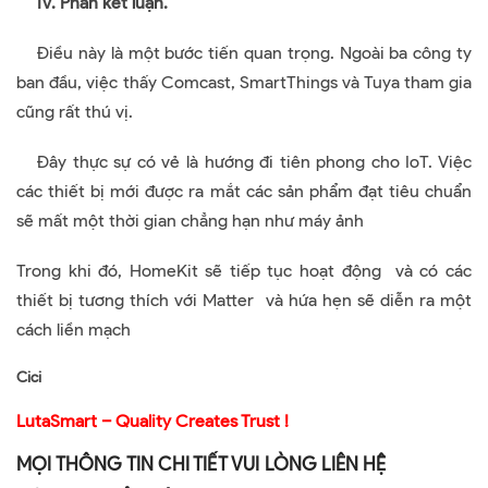
IV. Phần kết luận.
Điều này là một bước tiến quan trọng. Ngoài ba công ty
ban đầu, việc thấy Comcast, SmartThings và Tuya tham gia
cũng rất thú vị.
Đây thực sự có vẻ là hướng đi tiên phong cho IoT. Việc
các thiết bị mới được ra mắt các sản phẩm đạt tiêu chuẩn
sẽ mất một thời gian chẳng hạn như máy ảnh
Trong khi đó, HomeKit sẽ tiếp tục hoạt động và có các
thiết bị tương thích với Matter và hứa hẹn sẽ diễn ra một
cách liền mạch
Cici
LutaSmart – Quality Creates Trust !
MỌI THÔNG TIN CHI TIẾT VUI LÒNG LIÊN HỆ