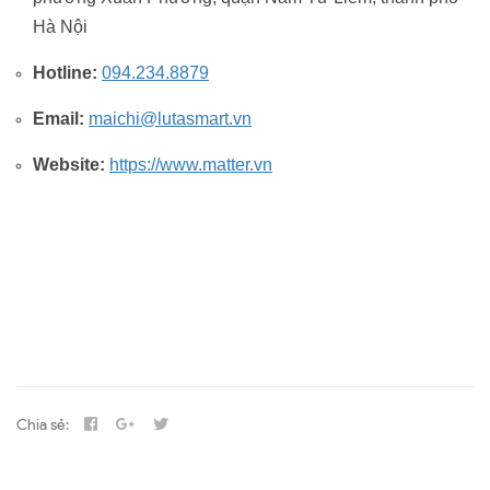
Hà Nội
Hotline:
094.234.8879
Email:
maichi@lutasmart.vn
Website:
https://www.matter.vn
Chia sẻ: