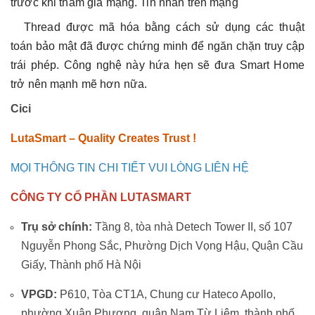
trước khi tham gia mạng. Tin nhắn trên mạng
Thread được mã hóa bằng cách sử dụng các thuật
toán bảo mật đã được chứng minh để ngăn chặn truy cập
trái phép. Công nghệ này hứa hẹn sẽ đưa Smart Home
trở nên mạnh mẽ hơn nữa.
Cici
LutaSmart – Quality Creates Trust !
MỌI THÔNG TIN CHI TIẾT VUI LÒNG LIÊN HỆ
CÔNG TY CỔ PHẦN LUTASMART
Trụ sở chính:
Tầng 8, tòa nhà Detech Tower II, số 107
Nguyễn Phong Sắc, Phường Dịch Vọng Hậu, Quận Cầu
Giấy, Thành phố Hà Nội
VPGD:
P610, Tòa CT1A, Chung cư Hateco Apollo,
phường Xuân Phương, quận Nam Từ Liêm, thành phố