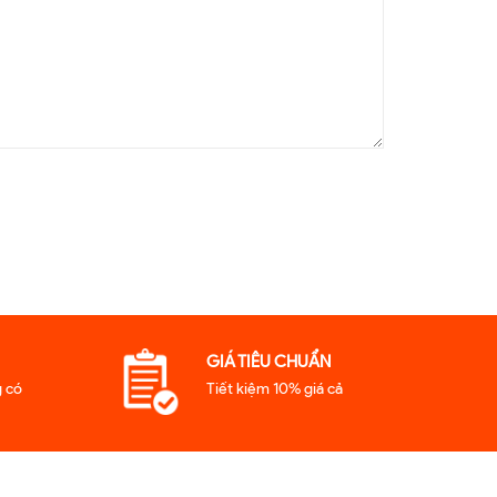
GIÁ TIÊU CHUẨN
 có
Tiết kiệm 10% giá cả