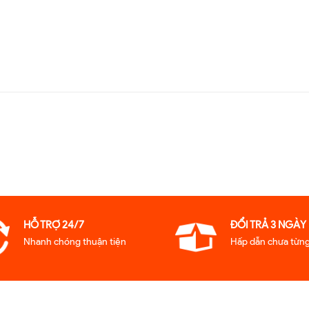
HỖ TRỢ 24/7
ĐỔI TRẢ 3 NGÀY
Nhanh chóng thuận tiện
Hấp dẫn chưa từng