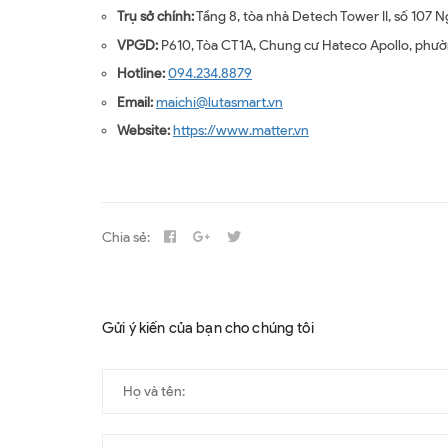
Trụ sở chính:
Tầng 8, tòa nhà Detech Tower II, số 107
VPGD:
P610, Tòa CT1A, Chung cư Hateco Apollo, phư
Hotline:
094.234.8879
Email:
maichi@lutasmart.vn
Website:
https://www.matter.vn
Chia sẻ:
Gửi ý kiến của bạn cho chúng tôi