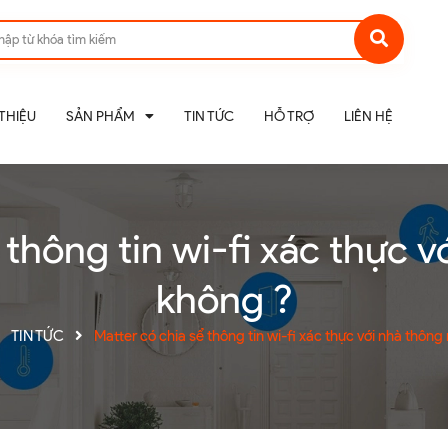
 THIỆU
SẢN PHẨM
TIN TỨC
HỖ TRỢ
LIÊN HỆ
 thông tin wi-fi xác thực 
không ?
TIN TỨC
Matter có chia sể thông tin wi-fi xác thực với nhà thôn