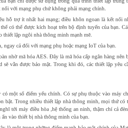
của bạn chỉ được sử dụng trong quá trình thiết lập trun
ết nối với mạng phụ chứ không phải mạng chính.
ều hỗ trợ ít nhất hai mạng; điều khôn ngoan là kết nối 
thể có thể được kích hoạt trên bộ định tuyến của bạn. Các
o thiết lập ngôi nhà thông minh mạnh mẽ.
, ngay cả đối với mạng phụ hoặc mạng IoT của bạn.
oàn nhờ mã hóa AES. Đây là mã hóa cấp ngân hàng nên bạn
d sẽ vẫn được bảo mật. Trong khi đó, các thiết lập yêu 
có một số điểm yếu chính. Có sự phụ thuộc vào máy chủ 
 luôn bật. Trong nhiều thiết lập nhà thông minh, mọi thứ c
ghĩ tới máy điều hòa ,hệ thống an ninh, thậm chí cả đèn
 ẩn vào thiết bị nhà thông minh của bạn.
y là một trong những điểm mạnh bảo mật chính của Matter