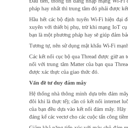
Đầu tiên, thông tin đăng nhập mạng Wi-Fi 
pháp hay nhất thì trung tâm đó phải được k
Hầu hết các bộ định tuyến Wi-Fi hiện đại đ
xuyên với thiết bị phụ, trừ khi mạng IoT cụ 
bạn là một phương pháp hay sẽ giúp đảm bả
Tương tự, nên sử dụng mật khẩu Wi-Fi mạnh
Các kết nối cục bộ qua Thread được giữ an t
nối với trung tâm Matter của bạn qua Threa
được xác thực của giao thức đó.
Vấn đề tư duy đám mây
Hệ thống nhà thông minh dựa trên đám mây 
đôi khi là thực tế); cần có kết nối internet
của bạn đều dựa vào kết nối đám mây. Hãy n
đáng kể các vectơ cho các cuộc tấn công tiềm
Giảm khả năng tiếp xúc với máy chủ đám mâ