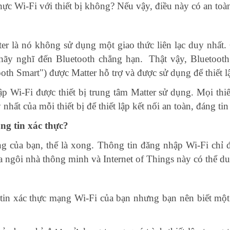
thực Wi-Fi với thiết bị không? Nếu vậy, điều này có an to
 là nó không sử dụng một giao thức liên lạc duy nhất. 
 hãy nghĩ đến Bluetooth chẳng hạn. Thật vậy, Bluetoot
ooth Smart") được Matter hỗ trợ và được sử dụng để thiết 
ập Wi-Fi được thiết bị trung tâm Matter sử dụng. Mọi thi
hất của mỗi thiết bị để thiết lập kết nối an toàn, đáng tin
ông tin xác thực?
ng của bạn, thế là xong. Thông tin đăng nhập Wi-Fi chỉ đư
gôi nhà thông minh và Internet of Things này có thể duy t
 tin xác thực mạng Wi-Fi của bạn nhưng bạn nên biết mộ