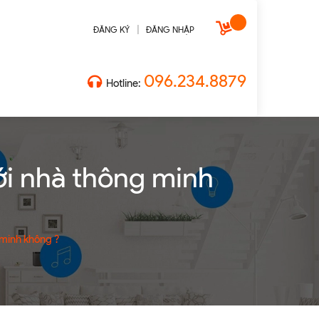
|
ĐĂNG KÝ
ĐĂNG NHẬP
096.234.8879
Hotline:
với nhà thông minh
g minh không ?