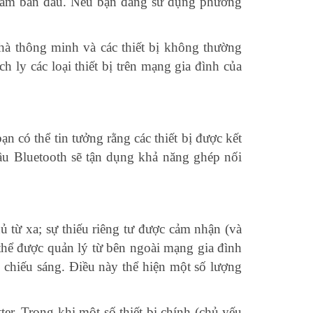
g tâm ban đầu. Nếu bạn đang sử dụng phương
nhà thông minh và các thiết bị không thường
h ly các loại thiết bị trên mạng gia đình của
 có thể tin tưởng rằng các thiết bị được kết
cầu Bluetooth sẽ tận dụng khả năng ghép nối
từ xa; sự thiếu riêng tư được cảm nhận (và
ó thể được quản lý từ bên ngoài mạng gia đình
 chiếu sáng. Điều này thể hiện một số lượng
. Trong khi một số thiết bị chính (chủ yếu