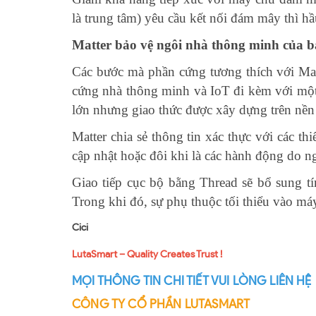
là trung tâm) yêu cầu kết nối đám mây thì 
Matter bảo vệ ngôi nhà thông minh của 
Các bước mà phần cứng tương thích với Mat
cứng nhà thông minh và IoT đi kèm với một 
lớn nhưng giao thức được xây dựng trên nền
Matter chia sẻ thông tin xác thực với các th
cập nhật hoặc đôi khi là các hành động do n
Giao tiếp cục bộ bằng Thread sẽ bổ sung tí
Trong khi đó, sự phụ thuộc tối thiểu vào má
Cici
LutaSmart – Quality Creates Trust !
MỌI THÔNG TIN CHI TIẾT VUI LÒNG LIÊN HỆ
CÔNG TY CỔ PHẦN LUTASMART